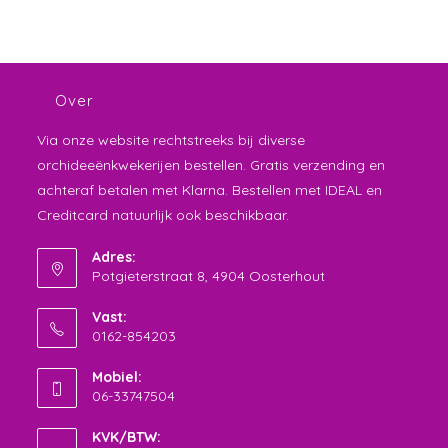
Over
Via onze website rechtstreeks bij diverse
orchideeënkwekerijen bestellen. Gratis verzending en
achteraf betalen met Klarna. Bestellen met IDEAL en
Creditcard natuurlijk ook beschikbaar.
Adres:
Potgieterstraat 8, 4904 Oosterhout
Vast:
0162-854203
Opent
Mobiel:
in
06-33747504
je
Opent
toepassing
KVK/BTW:
in