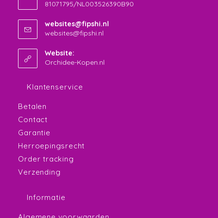
81071795/NL003526390B90
je
toepassing
websites@fipshi.nl
Opent
websites@fipshi.nl
in
je
Website:
toepassing
Orchidee-Kopen.nl
Klantenservice
Betalen
Contact
Garantie
Herroepingsrecht
Order tracking
Verzending
Informatie
Algemene voorwaarden