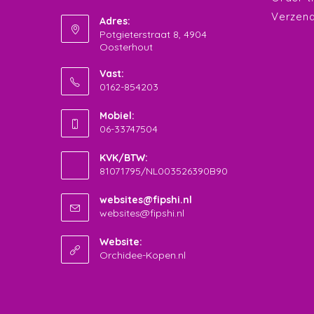
Verzend
Adres:
Potgieterstraat 8, 4904
Oosterhout
Vast:
0162-854203
Opent
Mobiel:
in
06-33747504
je
Opent
toepassing
KVK/BTW:
in
81071795/NL003526390B90
je
toepassing
websites@fipshi.nl
Opent
websites@fipshi.nl
in
je
Website:
toepassing
Orchidee-Kopen.nl