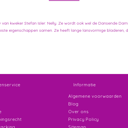
van kweker Stefan Isler: Nelly. Ze wordt ook wel de Dansende Da
oiste eigenschappen samen. Ze heeft lange lansvormige bladeren, 
enservice
Informatie
Algemene voorwaarden
Blog
e
Over ons
ingsrecht
Privacy Policy
racking
Sitemap