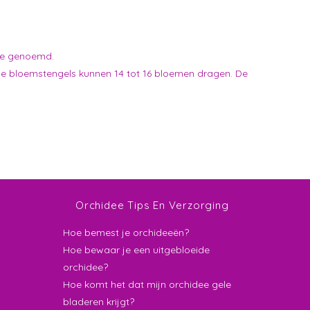
me genoemd.
de bloemstengels kunnen 14 tot 16 bloemen dragen. De
Orchidee Tips En Verzorging
Hoe bemest je orchideeën?
Hoe bewaar je een uitgebloeide
orchidee?
Hoe komt het dat mijn orchidee gele
bladeren krijgt?