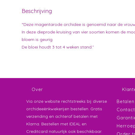
Beschrijving
“Deze magentarode orchidee is genoemd naar de vrouw 
In deze dieprode kruising van vier soorten komen de mo
bloem is geurig.
De bloei houdt 3 tot 4 weken stand.”
Over
Klant
Via onze website rechtstreeks bij diverse
Betalen
orchideeënkwekerijen bestellen. Gratis
Contact
verzending en achteraf betalen met
Garanti
Klarna. Bestellen met IDEAL en
Herroep
Creditcard natuurlijk ook beschikbaar.
Order t