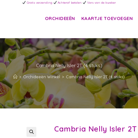
Gratis verzending
Achteraf betalen
Vers van de kweker
ORCHIDEEËN
KAARTJE TOEVOEGEN
Cambria Nelly Isler 2T (4 stuks)
>
Orchideeën Winkel
>
Cambria Nelly Isler 2T (4 stuks)
Cambria Nelly Isler 2T 