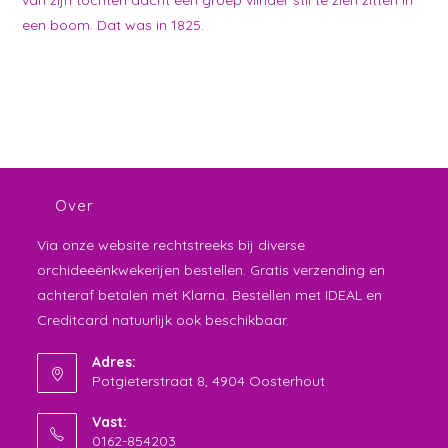
een boom. Dat was in 1825.
Over
Via onze website rechtstreeks bij diverse
orchideeënkwekerijen bestellen. Gratis verzending en
achteraf betalen met Klarna. Bestellen met IDEAL en
Creditcard natuurlijk ook beschikbaar.
Adres:
Potgieterstraat 8, 4904 Oosterhout
Vast:
0162-854203