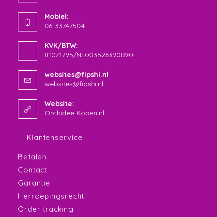
Opent
Mobiel:
in
06-33747504
je
Opent
toepassing
KVK/BTW:
in
81071795/NL003526390B90
je
toepassing
websites@fipshi.nl
Opent
websites@fipshi.nl
in
je
Website:
toepassing
Orchidee-Kopen.nl
Klantenservice
Betalen
Contact
Garantie
Herroepingsrecht
Order tracking