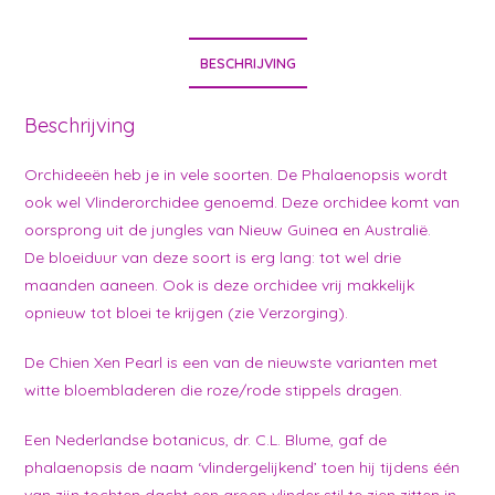
BESCHRIJVING
Beschrijving
Orchideeën heb je in vele soorten. De Phalaenopsis wordt
ook wel Vlinderorchidee genoemd. Deze orchidee komt van
oorsprong uit de jungles van Nieuw Guinea en Australië.
De bloeiduur van deze soort is erg lang: tot wel drie
maanden aaneen. Ook is deze orchidee vrij makkelijk
opnieuw tot bloei te krijgen (zie Verzorging).
De Chien Xen Pearl is een van de nieuwste varianten met
witte bloembladeren die roze/rode stippels dragen.
Een Nederlandse botanicus, dr. C.L. Blume, gaf de
phalaenopsis de naam ‘vlindergelijkend’ toen hij tijdens één
van zijn tochten dacht een groep vlinder stil te zien zitten in