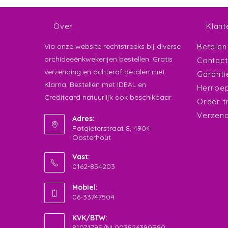
Over
Klant
Via onze website rechtstreeks bij diverse
Betalen
orchideeënkwekerijen bestellen. Gratis
Contact
verzending en achteraf betalen met
Garanti
Klarna. Bestellen met IDEAL en
Herroep
Creditcard natuurlijk ook beschikbaar.
Order t
Verzend
Adres:
Potgieterstraat 8, 4904
Oosterhout
Vast:
0162-854203
Opent
Mobiel:
in
06-33747504
je
Opent
toepassing
KVK/BTW:
in
81071795/NL003526390B90