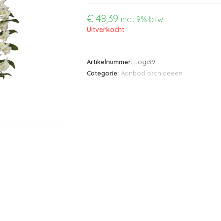
€
48,39
incl. 9% btw
Uitverkocht
Artikelnummer:
Logi39
Categorie:
Aanbod orchideeën