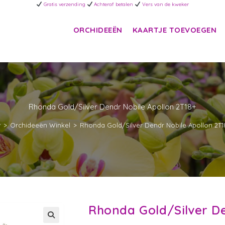
Gratis verzending
Achteraf betalen
Vers van de kweker
ORCHIDEEËN
KAARTJE TOEVOEGEN
Rhonda Gold/Silver Dendr Nobile Apollon 2T18+
>
Orchideeën Winkel
>
Rhonda Gold/Silver Dendr Nobile Apollon 2T1
Rhonda Gold/Silver De